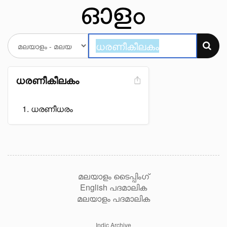
ധരണീകീലകം
ധരണീധരം
മലയാളം ടൈപ്പിംഗ്
English പദമാലിക
മലയാളം പദമാലിക
Indic Archive