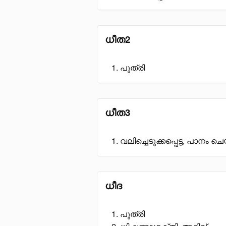
ധീത2
പുത്രി
ധീത3
വലിച്ചെടുക്കപ്പെട്ട, പാനം ചെയ
ധീദ
പുത്രി