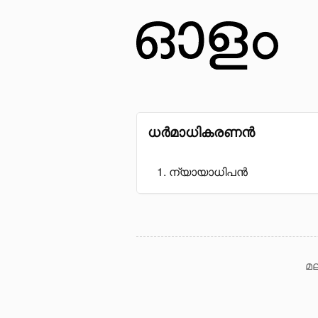
ധർമാധികരണൻ
ന്യായാധിപൻ
മല