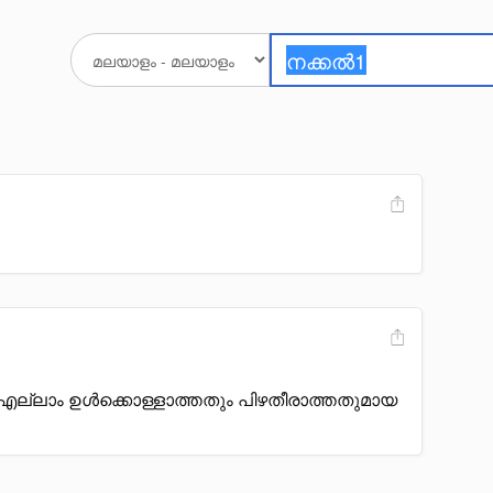
 എല്ലാം ഉൾക്കൊള്ളാത്തതും പിഴതീരാത്തതുമായ