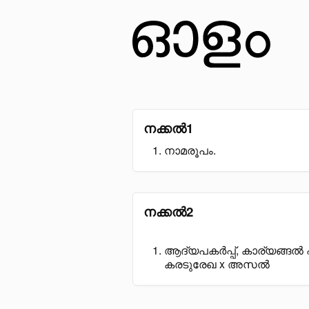
നക്കൽ1
നാമരൂപം.
നക്കൽ2
ആദ്യപകർപ്പ്, കാര്യങ്ങൽ
കരടുരേഖ x അസൽ