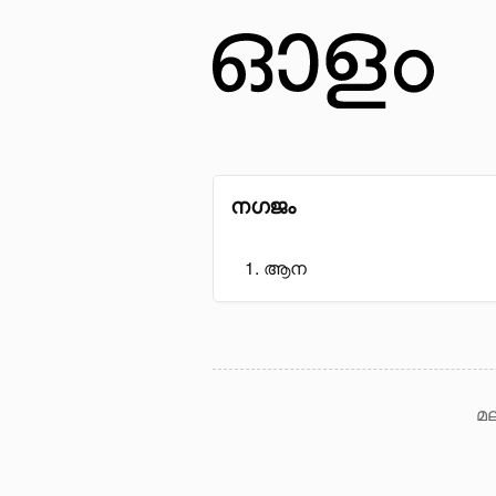
നഗജം
ആന
മല