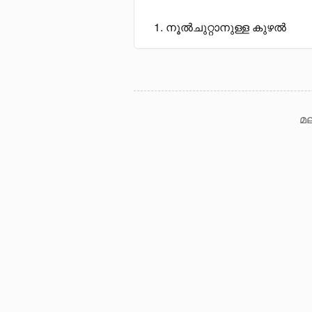
നൂൽചുറ്റാനുള്ള കുഴൽ
മല