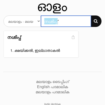
നശിപ്പ്
ക്ഷയിക്കൽ, ഇല്ലാതാകൽ
മലയാളം ടൈപ്പിംഗ്
English പദമാലിക
മലയാളം പദമാലിക
Indic Archive