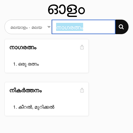
നാഗരത്നം
ഒരു രത്നം
നികർത്തനം
കീറൽ, മുറിക്കൽ