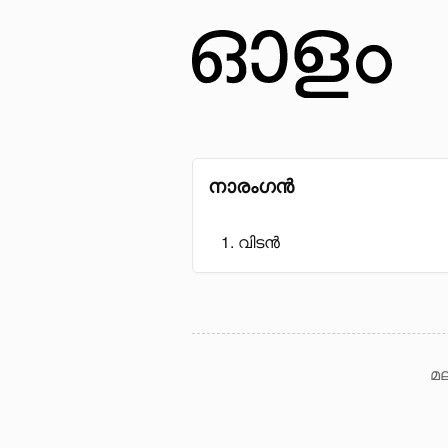
നാരംഗൻ
വിടൻ
മല