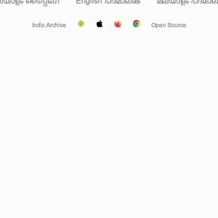
യാളം ടൈപ്പിംഗ്
English പദമാലിക
മലയാളം പദമാല
Indic Archive
Open Source