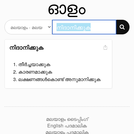
നിദാനിക്കുക
തീർച്ചയാക്കുക
കാരണമാക്കുക
ലക്ഷണങ്ങൾകൊണ്ട് അനുമാനിക്കുക
മലയാളം ടൈപ്പിംഗ്
English പദമാലിക
മലയാളം പദമാലിക