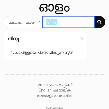
നിന്ദു
ചാപിള്ളയെ പ്രസവിക്കുന്ന സ്ത്രീ
മലയാളം ടൈപ്പിംഗ്
English പദമാലിക
മലയാളം പദമാലിക
Indic Archive