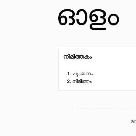
നിമിത്തകം
ചുംബനം
നിമിത്തം
മല