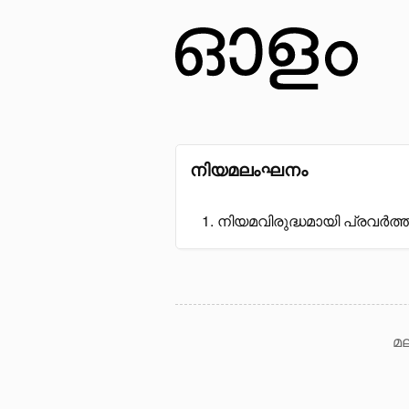
നിയമലംഘനം
നിയമവിരുദ്ധമായി പ്രവർത്തി
മല