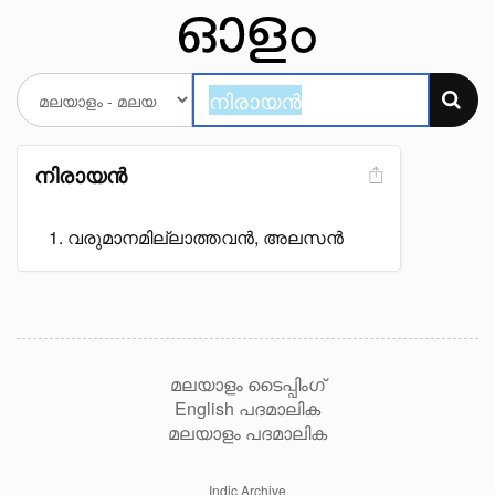
നിരായൻ
വരുമാനമില്ലാത്തവൻ, അലസൻ
മലയാളം ടൈപ്പിംഗ്
English പദമാലിക
മലയാളം പദമാലിക
Indic Archive