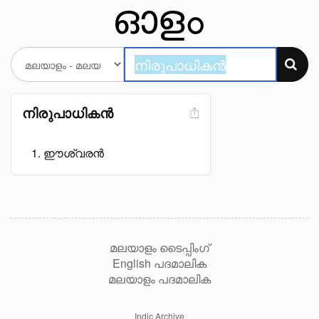
നിരുപാധികൻ
ഈശ്വരൻ
മലയാളം ടൈപ്പിംഗ്
English പദമാലിക
മലയാളം പദമാലിക
Indic Archive