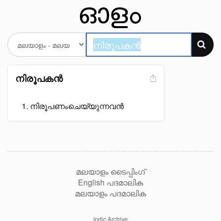
നിരൂപകൻ
നിരൂപണംചെയ്യുന്നവൻ
മലയാളം ടൈപ്പിംഗ്
English പദമാലിക
മലയാളം പദമാലിക
Indic Archive