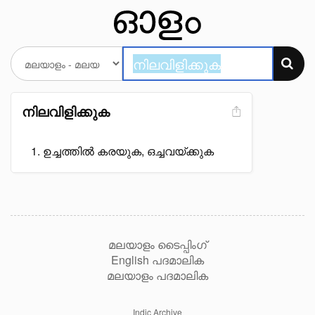
നിലവിളിക്കുക
ഉച്ചത്തിൽ കരയുക, ഒച്ചവയ്ക്കുക
മലയാളം ടൈപ്പിംഗ്
English പദമാലിക
മലയാളം പദമാലിക
Indic Archive