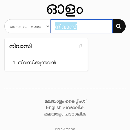
നിവാസി
നിവസിക്കുന്നവൻ
മലയാളം ടൈപ്പിംഗ്
English പദമാലിക
മലയാളം പദമാലിക
Indic Archive