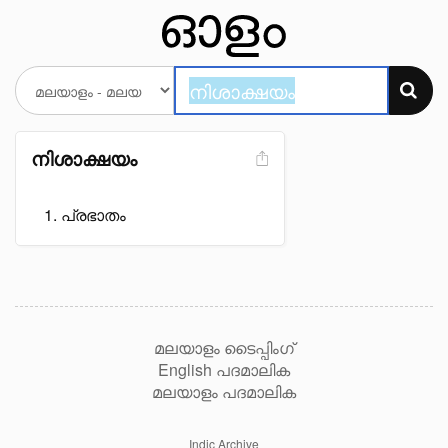
നിശാക്ഷയം
പ്രഭാതം
മലയാളം ടൈപ്പിംഗ്
English പദമാലിക
മലയാളം പദമാലിക
Indic Archive