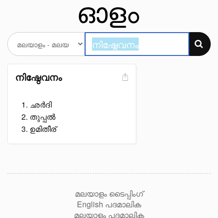
നിഷ്ഠേവനം
ഛർദി
തുപ്പൽ
ഉമിതീര്
മലയാളം ടൈപ്പിംഗ്
English പദമാലിക
മലയാളം പദമാലിക