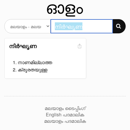
നിർഘൃണ
നാണമില്ലാത്ത
ക്രൂരതയുള്ള
മലയാളം ടൈപ്പിംഗ്
English പദമാലിക
മലയാളം പദമാലിക