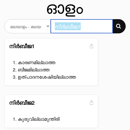
നിർബീജ1
കാരണമില്ലാത്ത
ബീജമില്ലാത്ത
ഉത്പാദനശേഷിയില്ലാത്ത
നിർബീജ2
കുരുവില്ലാമുന്തിരി