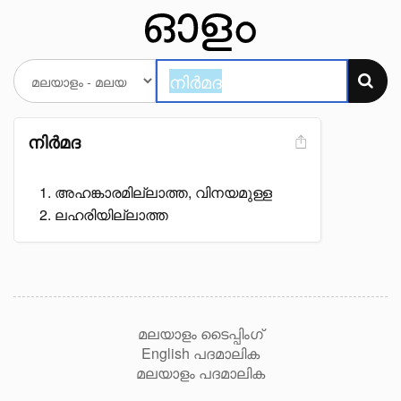
നിർമദ
അഹങ്കാരമില്ലാത്ത, വിനയമുള്ള
ലഹരിയില്ലാത്ത
മലയാളം ടൈപ്പിംഗ്
English പദമാലിക
മലയാളം പദമാലിക