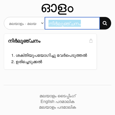
നിർലുഞ്ചനം
ശക്തിയുപയോഗിച്ചു വേർപെടുത്തൽ
ഉരിച്ചെടുക്കൽ
മലയാളം ടൈപ്പിംഗ്
English പദമാലിക
മലയാളം പദമാലിക