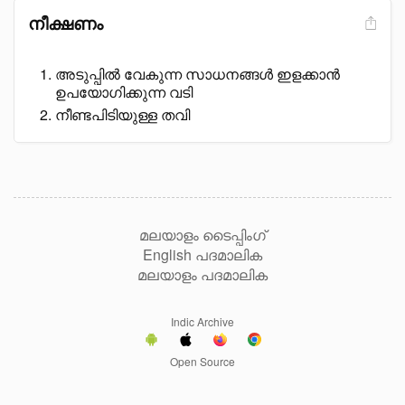
നീക്ഷണം
അടുപ്പിൽ വേകുന്ന സാധനങ്ങൾ ഇളക്കാൻ
ഉപയോഗിക്കുന്ന വടി
നീണ്ടപിടിയുള്ള തവി
മലയാളം ടൈപ്പിംഗ്
English പദമാലിക
മലയാളം പദമാലിക
Indic Archive
Open Source