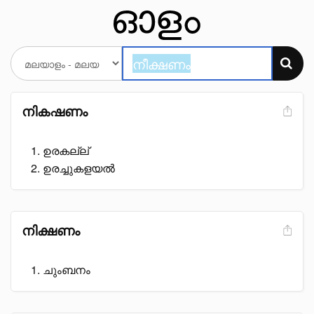
നികഷണം
ഉരകല്ല്
ഉരച്ചുകളയൽ
നിക്ഷണം
ചുംബനം