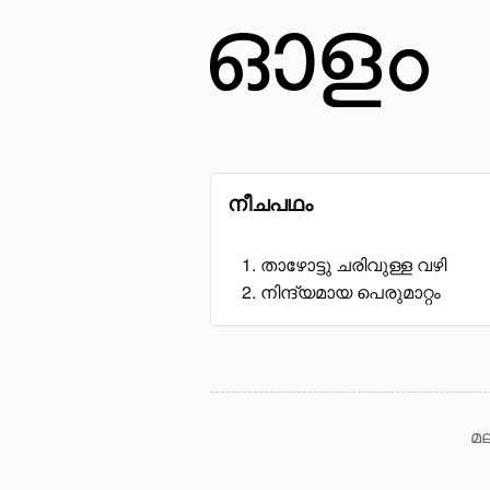
നീചപഥം
താഴോട്ടു ചരിവുള്ള വഴി
നിന്ദ്യമായ പെരുമാറ്റം
മല