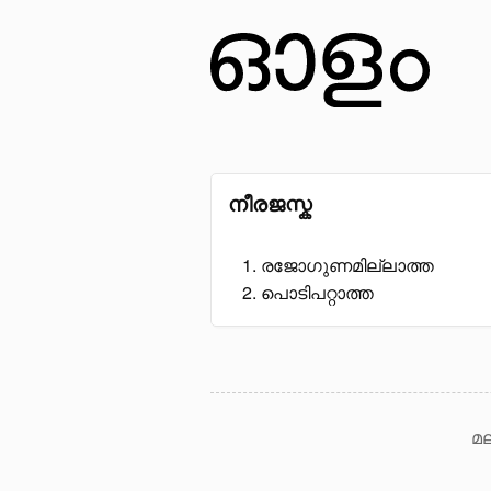
നീരജസ്ക
രജോഗുണമില്ലാത്ത
പൊടിപറ്റാത്ത
മല