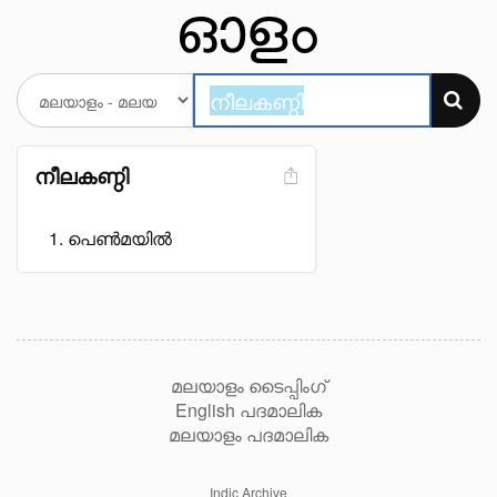
നീലകണ്ഠി
പെൺമയിൽ
മലയാളം ടൈപ്പിംഗ്
English പദമാലിക
മലയാളം പദമാലിക
Indic Archive