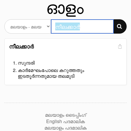
നീലക്കാർ
സുന്ദരി
കാർമേഘംപോലെ കറുത്തതും
ഇടതൂർന്നതുമായ തലമുടി
മലയാളം ടൈപ്പിംഗ്
English പദമാലിക
മലയാളം പദമാലിക