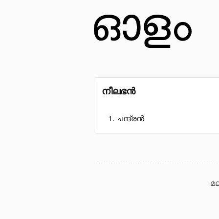
നീലഭൻ
ചന്ദ്രൻ
മല