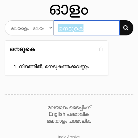
നെടുകെ
നീളത്തിൽ, നെടുകത്തക്കവണ്ണം
മലയാളം ടൈപ്പിംഗ്
English പദമാലിക
മലയാളം പദമാലിക
Indic Archive