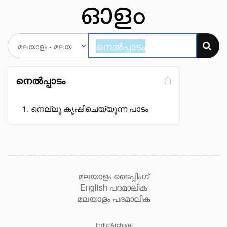
നെൽപ്പാടം
നെല്ലു കൃഷിചെയ്യുന്ന പാടം
മലയാളം ടൈപ്പിംഗ്
English പദമാലിക
മലയാളം പദമാലിക
Indic Archive