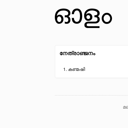
നേത്രാഞ്ജനം
കണ്മഷി
മല