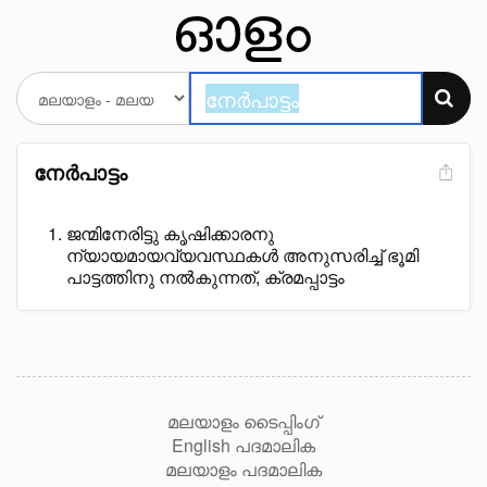
നേർപാട്ടം
ജന്മിനേരിട്ടു കൃഷിക്കാരനു
ന്യായമായവ്യവസ്ഥകൾ അനുസരിച്ച് ഭൂമി
പാട്ടത്തിനു നൽകുന്നത്, ക്രമപ്പാട്ടം
മലയാളം ടൈപ്പിംഗ്
English പദമാലിക
മലയാളം പദമാലിക