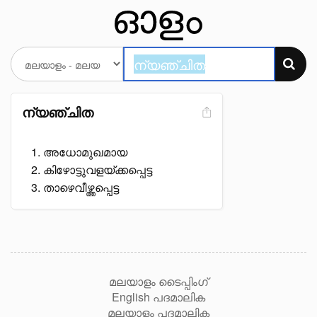
ന്യഞ്ചിത
അധോമുഖമായ
കിഴോട്ടുവളയ്ക്കപ്പെട്ട
താഴെവീഴ്ത്തപ്പെട്ട
മലയാളം ടൈപ്പിംഗ്
English പദമാലിക
മലയാളം പദമാലിക