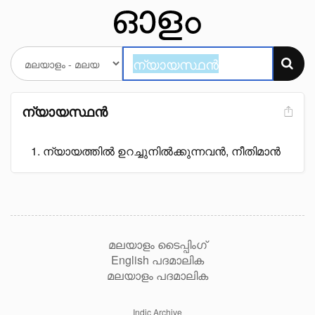
ന്യായസ്ഥൻ
ന്യായത്തിൽ ഉറച്ചുനിൽക്കുന്നവൻ, നീതിമാൻ
മലയാളം ടൈപ്പിംഗ്
English പദമാലിക
മലയാളം പദമാലിക
Indic Archive