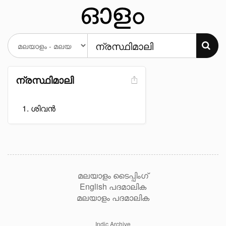
ന്രസ്ഥിമാലി
ശിവൻ
മലയാളം ടൈപ്പിംഗ്
English പദമാലിക
മലയാളം പദമാലിക
Indic Archive