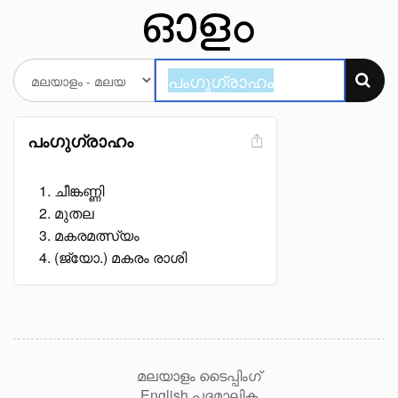
പംഗുഗ്രാഹം
ചീങ്കണ്ണി
മുതല
മകരമത്സ്യം
(ജ്യോ.) മകരം രാശി
മലയാളം ടൈപ്പിംഗ്
English പദമാലിക