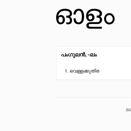
പംഗുലൻ, -ലം
വെള്ളക്കുതിര
മല