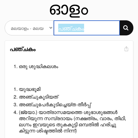
പഞ്ചകം
ഒരു ശുദ്ധികലശം
യുദ്ധഭൂമി
അഞ്ചുകൂടിയത്
അഞ്ചുപേർകൂടിച്ചെയ്ത തീർപ്പ്
(ജ്യോ.) യാത്രാസമയത്തെ ശുഭാശുഭങ്ങൾ
അറിയുന്ന സമ്പ്രദായം (നക്ഷത്രം, വാരം, തിഥി,
ലഗ്നം ഇവയുടെ തുകകൂട്ടി ഒമ്പതിൽ ഹരിച്ചു
കിട്ടുന്ന ശിഷ്ടത്തിൽ നിന്ന്)