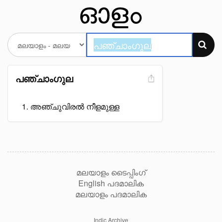
പഞ്ചാംഗുല
അഞ്ചുവിരൽ നീളമുള്ള
മലയാളം ടൈപ്പിംഗ്
English പദമാലിക
മലയാളം പദമാലിക
Indic Archive