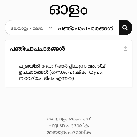
പഞ്ചോപചാരങ്ങൾ
പൂജയിൽ ദേവന് അർപ്പിക്കുന്ന അഞ്ച്
ഉപചാരങ്ങൾ (ഗന്ധം, പുഷ്പം, ധൂപം,
നിവേദ്യം, ദീപം എന്നിവ)
മലയാളം ടൈപ്പിംഗ്
English പദമാലിക
മലയാളം പദമാലിക