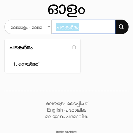
പടകർമം
നെയ്ത്ത്
മലയാളം ടൈപ്പിംഗ്
English പദമാലിക
മലയാളം പദമാലിക
Indic Archive