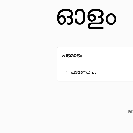
പടമാടം
പടമണ്ഡപം
മല