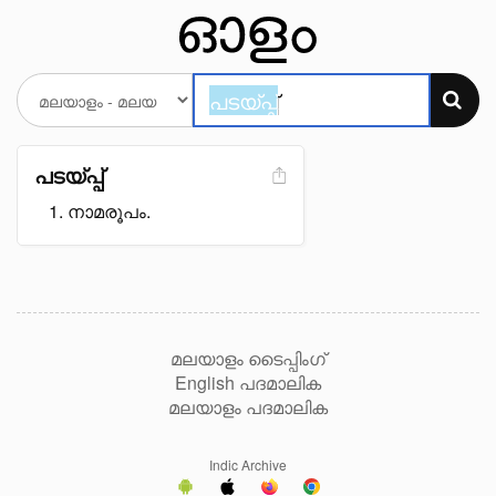
പടയ്പ്പ്
നാമരൂപം.
മലയാളം ടൈപ്പിംഗ്
English പദമാലിക
മലയാളം പദമാലിക
Indic Archive