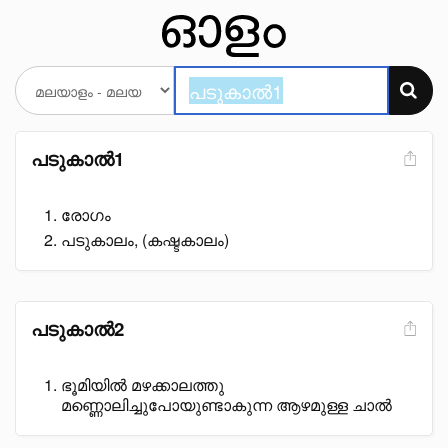
പടുകാൽ1
രോഗം
പടുകാലം, (കഷ്ടകാലം)
പടുകാൽ2
ഭൂമിയിൽ മഴക്കാലത്തു
മണ്ണൊലിച്ചുപോയുണ്ടാകുന്ന ആഴമുള്ള ചാൽ