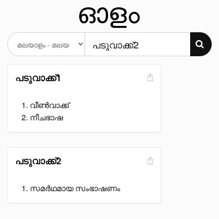
പടുവാക്ക്1
വീൺവാക്ക്
നീചഭാഷ
പടുവാക്ക്2
സമർഥമായ സംഭാഷണം