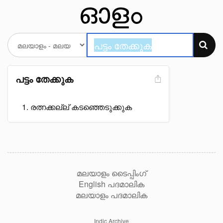
പട്ടം തേക്കുക
രത്നക്കല്ല് കടഞ്ഞെടുക്കുക
മലയാളം ടൈപ്പിംഗ്
English പദമാലിക
മലയാളം പദമാലിക
Indic Archive