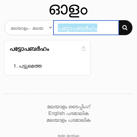
പട്ടോപബർഹം
പട്ടുമെത്ത
മലയാളം ടൈപ്പിംഗ്
English പദമാലിക
മലയാളം പദമാലിക
Indic Archive